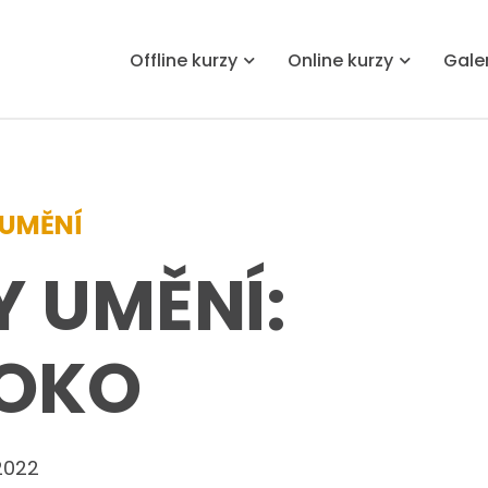
Offline kurzy
Online kurzy
Gale
 UMĚNÍ
Y UMĚNÍ:
OKO
 2022