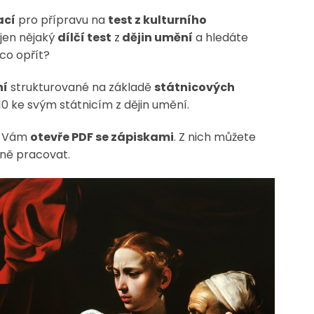
ací
pro přípravu na
test z kulturního
 jen nějaký
dílčí test
z
dějin umění
a hledáte
 co opřít?
ní
strukturované na základě
státnicových
10 ke svým státnicím z dějin umění.
e Vám
otevře PDF se zápiskami
. Z nich můžete
lně pracovat.