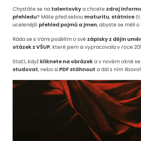
Chystáte se na
talentovky
a chcete
zdroj inform
přehledu
? Máte před sebou
maturitu
,
státnice
či
ucelenější
přehled pojmů a jmen
, abyste se měli o
Ráda se s Vámi podělím o své
zápisky z dějin umě
otázek z VŠUP
, které jsem si vypracovala v roce 20
Stačí, když
kliknete na obrázek
a v novém okně s
studovat
, nebo si
PDF stáhnout
a dál s ním libovo