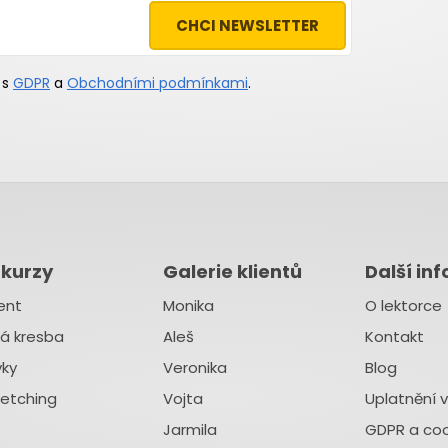
CHCI NEWSLETTER
 s
GDPR
a
Obchodními podmínkami
.
 kurzy
Galerie klientů
Další in
ent
Monika
O lektorce
á kresba
Aleš
Kontakt
vky
Veronika
Blog
ketching
Vojta
Uplatnění 
Jarmila
GDPR a coo