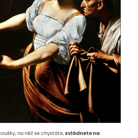
zkoušky, na něž se chystáte,
zvládnete na