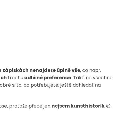
 zápiskách nenajdete úplně vše
, co např.
ách
trochu
odlišné preference
. Také ne všechna
obré si to, co potřebujete, ještě dohledat na
ose, protože přece jen
nejsem kunsthistorik
😉.