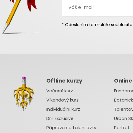
* Odesláním formuláře souhlasíte
Offline kurzy
Online
Večerní kurz
Fundam
Víkendový kurz
Botanick
Individuální kurz
Talento
Drill Exclusive
Urban S
Příprava na talentovky
Portrét