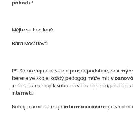
pohodu!
Mějte se kresleně,
Bára Maštrlová
PS: Samozřejmě je velice pravděpodobné, že
v mých
berete ve škole, každý pedagog může mít
v osnov
jména a díla mají k sobě rozvitou legendu, proto je d
internetu.
Nebojte se si též moje
informace ověřit
po vlastní 