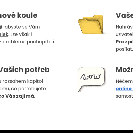
hové koule
Vaše
í
, abyste se Vám
Nahráve
elek
. Lze však i
uživate
ez problému pochopíte
i
Pro zp
posílat
Vašich potřeb
Možn
u rozsahem kapitol
Něčemu
omu, co potřebujete
online
co Vás zajímá
.
samost