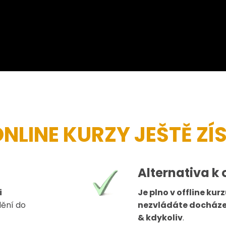
ONLINE KURZY JEŠTĚ ZÍ
Alternativa k 
i
Je plno v offline kur
dění do
nezvládáte docház
& kdykoliv
.