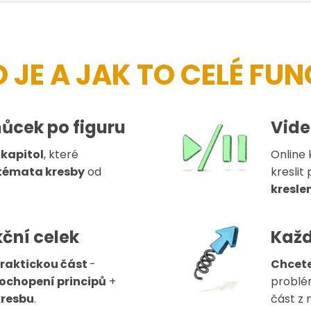
 JE A JAK TO CELÉ FU
můcek po figuru
Vide
 kapitol
, které
Online 
témata kresby
od
kreslit
kresle
ční celek
Každ
raktickou část
-
Chcete
pochopení principů
+
probl
kresbu
.
část z 