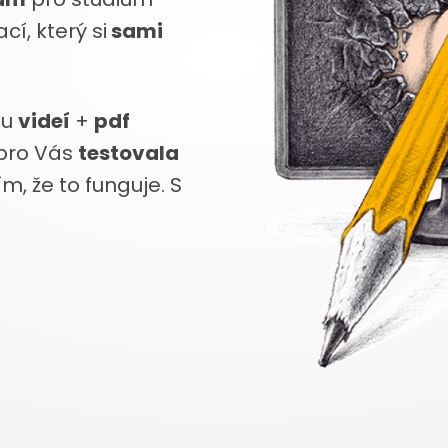
cí, který si
sami
du
videí
+
pdf
 pro Vás
testovala
ím, že to funguje. S