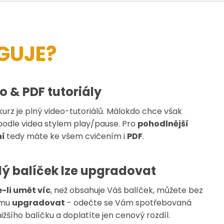
NGUJE?
o & PDF tutoriály
kurz je plný video-tutoriálů. Málokdo chce však
 podle videa stylem play/pause. Pro
pohodlnější
ní
tedy máte ke všem cvičením i
PDF
.
ý balíček lze upgradovat
-li umět víc
, než obsahuje Váš balíček, můžete bez
ému
upgradovat
- odečte se Vám spotřebovaná
nižšího balíčku a doplatíte jen cenový rozdíl.