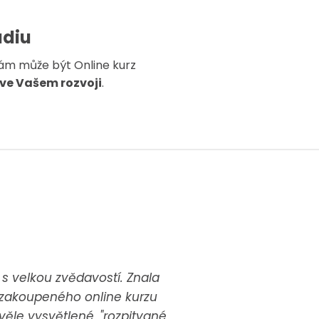
udiu
ám může být Online kurz
ve Vašem rozvoji
.
s velkou zvědavostí. Znala
 ze zakoupeného online kurzu
věle vysvětlené, "rozpitvané