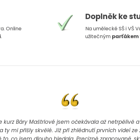
Doplněk ke st
a. Online
Na umělecké SŠ i VŠ V
i
.
užitečným
parťákem 
 kurz Báry Maštrlové jsem očekávala až netrpělivě a 
 a ty mi přišly skvělé. Již při zhlédnutí prvních videí
ě to, co jsem dlouho hledala. Precizně zpracované, sk