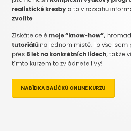
realistické kresby
a to v rozsahu informa
zvolíte
.
Získáte celé
moje “know-how”,
hroma
tutoriálů
na jednom místě. To vše jsem
přes
8 let na konkrétních lidech
, takže v
tímto kurzem to zvládnete i Vy!
NABÍDKA BALÍČKŮ ONLINE KURZU