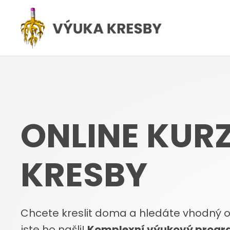
ONLINE KUR
KRESBY
Chcete kreslit doma a hledáte vhodný on
jste ho našli!
Komplexní výukový prog