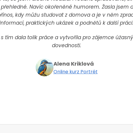
i přehledné. Navíc okořeněné humorem. Žasla jsem a h
přínos, kdy můžu studovat z domova a je v něm zpra
informací, praktických ukázek a podnětů k další práci
 s tím dala tolik práce a vytvořila pro zájemce úžasný 
dovednosti.
Alena Kriklová
Online kurz Portrét