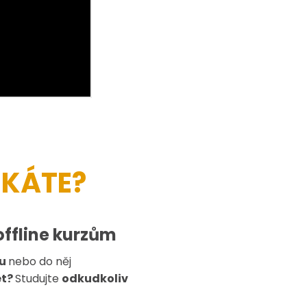
SKÁTE?
offline kurzům
zu
nebo do něj
et?
Studujte
odkudkoliv