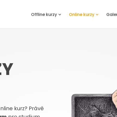
Offline kurzy
Online kurzy
Gale
ZY
line kurz? Právě
ram
pro studium