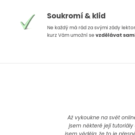
Soukromí & klid
Ne každý má rád za svými zády lektor
kurz Vám umožní se
vzdělávat sam
Až vykoukne na svět online
jsem některé její tutoriály
jsem věděla, že to je přesn