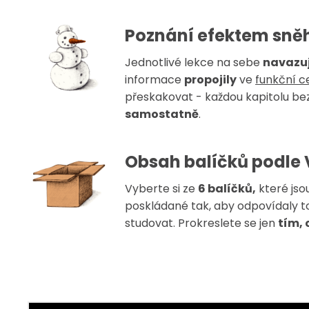
Poznání efektem sně
Jednotlivé lekce na sebe
navazuj
informace
propojily
ve
funkční c
přeskakovat - každou kapitolu b
samostatně
.
Obsah balíčků podle 
Vyberte si ze
6 balíčků,
které jso
poskládané tak, aby odpovídaly t
studovat. Prokreslete se jen
tím, 