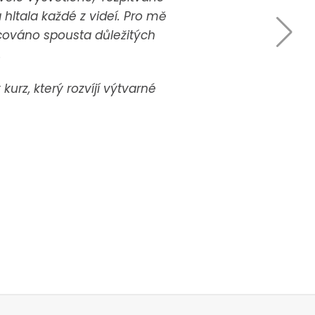
ltala každé z videí. Pro mě
cováno spousta důležitých
.
kurz, který rozvíjí výtvarné