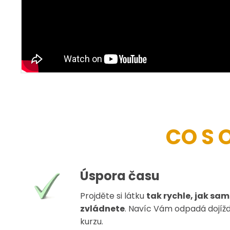
CO S 
Úspora času
Projděte si látku
tak rychle, jak sam
zvládnete
. Navíc Vám odpadá dojíž
kurzu.