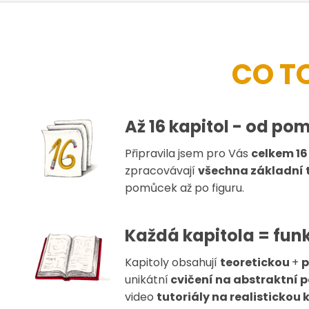
CO TO
Až 16 kapitol - od po
Připravila jsem pro Vás
celkem 16
zpracovávají
všechna základní 
pomůcek až po figuru.
Každá kapitola = funk
Kapitoly obsahují
teoretickou
+
p
unikátní
cvičení na abstraktní 
video
tutoriály na realistickou 