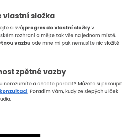
 vlastní složka
jte si svůj
progres do
vlastní složky
v
lském rozhraní a mějte tak vše na jednom místě.
ětnou vazbu
ode mne mi pak nemusíte nic složitě
.
ost zpětné vazby
 nerozumíte a chcete poradit? Můžete si přikoupit
 konzultaci
. Poradím Vám, kudy ze slepých uliček
udia.